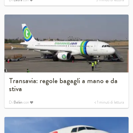
Transavia: regole bagagli a mano e da
stiva
Di
Belén
con
< 1
minuti di lettura