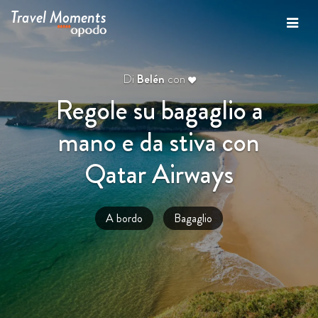
Travel Moments
Di
Belén
con
Regole su bagaglio a
mano e da stiva con
Qatar Airways
A bordo
Bagaglio