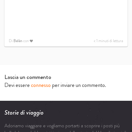
Di
Belén
con
< 1
minuti di lettura
Lascia un commento
Devi essere
connesso
per inviare un commento.
Storie di viaggio
Adoriamo viaggiare e vogliamo portarti a scoprire i posti più