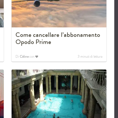
Come cancellare l’abbonamento
Opodo Prime
Di
Céline
con
3
minuti di lettura