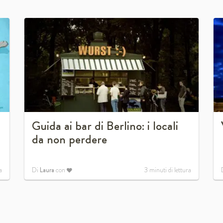
Guida ai bar di Berlino: i locali
da non perdere
a
Di
Laura
con
3
minuti di lettura