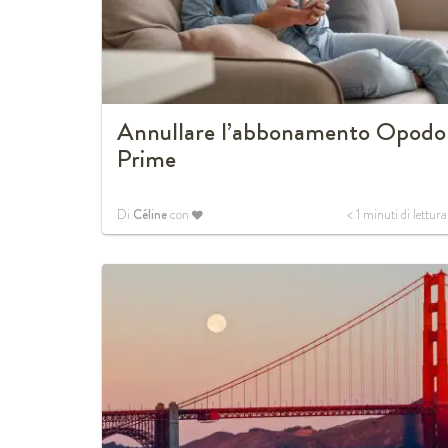
Annullare l’abbonamento Opodo
Prime
Di
Céline
con
< 1
minuti di lettura