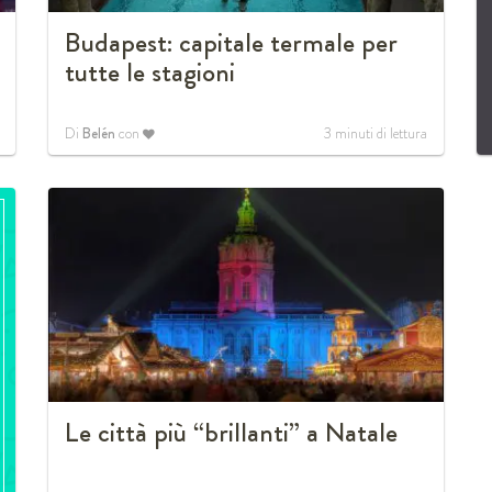
Budapest: capitale termale per
tutte le stagioni
Di
Belén
con
3
minuti di lettura
Le città più “brillanti” a Natale