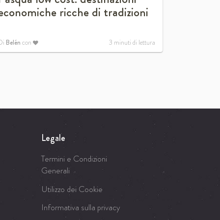
economiche ricche di tradizioni
drink
Di
Belén
con
3
minuti di lettura
Di
Belén
con
Legale
Termini e Condizioni
Generali
Utilizzo dei Cookie
Informativa sulla privacy