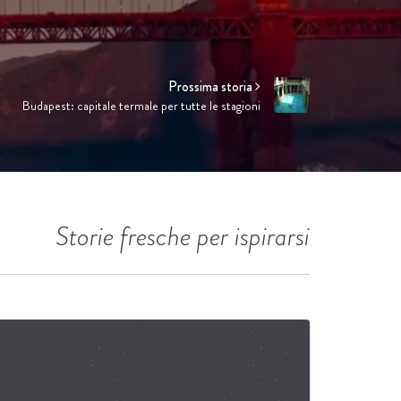
Prossima storia
10 motivi per visitare Lisbona
Storie fresche per ispirarsi