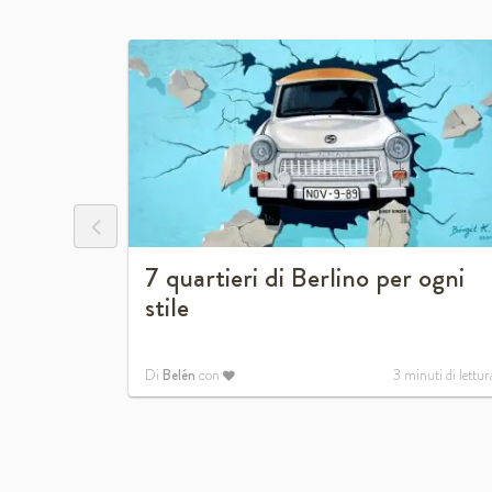
14
7 quartieri di Berlino per ogni
stile
nuti di lettura
Di
Belén
con
3
minuti di lettur