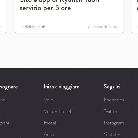
servizio per 5 ore
a
Di
Belén
con
< 1
minuti di lettura
a sognare
Iniza a viaggiare
Seguici
one
Volo
Facebook
o
Volo + Hotel
Twitter
zioni
Hotel
Instagram
Auto
Youtube