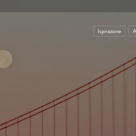
Ispirazione
A
termale per tutte