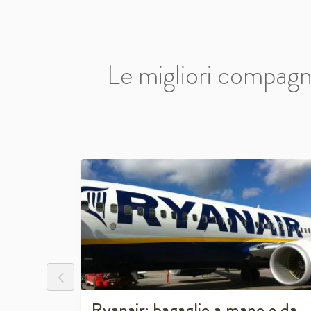
Le migliori compagni
nie
enti
Ryanair: bagaglio a mano e da