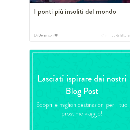
I ponti più insoliti del mondo
Di
Belén
con
< 1
minuti di lettura
Lasciati ispirare dai nostri
Blog Post
Scopri le migliori destinazioni per il tuo
prossimo viaggio!