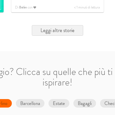
Di
Belén
con
< 1
minuti di lettura
Leggi altre storie
gio? Clicca su quelle che più ti 
ispirare!
lino
Barcellona
Estate
Bagagli
Check