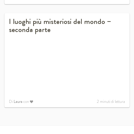
I luoghi più misteriosi del mondo –
seconda parte
Di
Laura
con
2
minuti di lettura