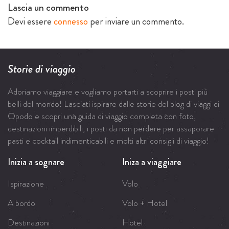
Lascia un commento
Devi essere
connesso
per inviare un commento.
Storie di viaggio
Adoriamo viaggiare e vogliamo portarti a scoprire i posti più
belli del mondo! Lasciati ispirare dalle storie del blog di viaggi di
Opodo e scopri una guida di viaggio completa con foto,
destinazioni imperdibili, i posti da non perdere per assaporare
pasti e cocktail indimenticabili e molti altri consigli di viaggio!
Inizia a sognare
Iniza a viaggiare
Ispirazione
Volo
A bordo
Volo + Hotel
Destinazioni
Hotel