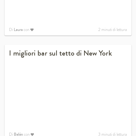
Di
Laura
con
2
minuti di lettura
I migliori bar sul tetto di New York
Di
Belén
con
3
minuti di lettura