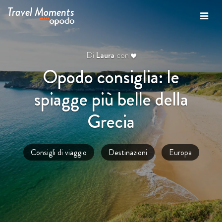
Travel Moments
Di
Laura
con
Opodo consiglia: le
spiagge più belle della
Grecia
Consigli di viaggio
Destinazioni
Europa