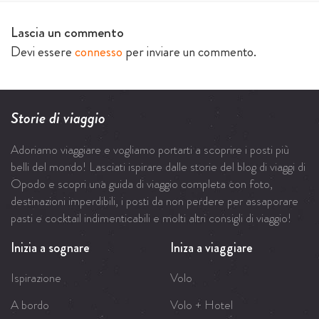
Lascia un commento
Devi essere
connesso
per inviare un commento.
Storie di viaggio
Adoriamo viaggiare e vogliamo portarti a scoprire i posti più
belli del mondo! Lasciati ispirare dalle storie del blog di viaggi di
Opodo e scopri una guida di viaggio completa con foto,
destinazioni imperdibili, i posti da non perdere per assaporare
pasti e cocktail indimenticabili e molti altri consigli di viaggio!
Inizia a sognare
Iniza a viaggiare
Ispirazione
Volo
A bordo
Volo + Hotel