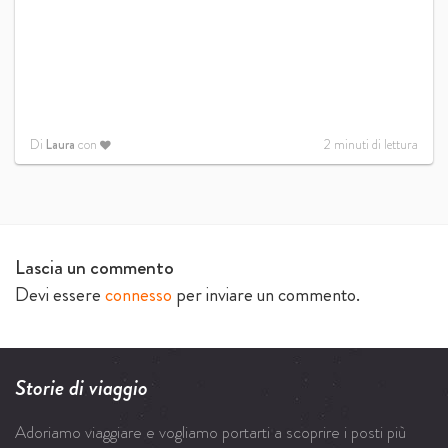
Di
Laura
con
2
minuti di lettura
Lascia un commento
Devi essere
connesso
per inviare un commento.
Storie di viaggio
Adoriamo viaggiare e vogliamo portarti a scoprire i posti più