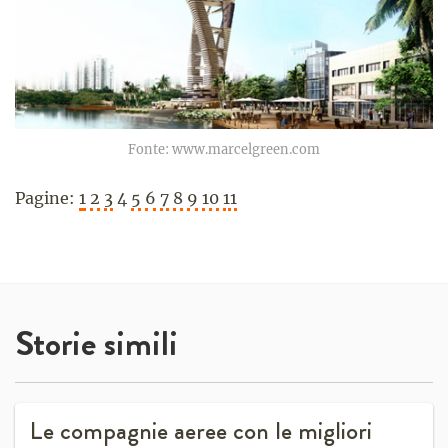
Fonte: www.marcelgreen.com
Pagine:
1
2
3
4
5
6
7
8
9
10
11
Storie simili
Le compagnie aeree con le migliori