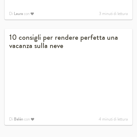
Di
Laura
con
3
minuti di lettura
10 consigli per rendere perfetta una
vacanza sulla neve
Di
Belén
con
4
minuti di lettura