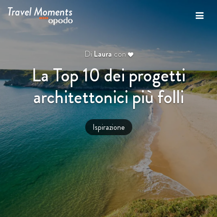
Travel Moments
Di
Laura
con
La Top 10 dei progetti
architettonici più folli
Ispirazione