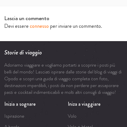
Lascia un commento
Devi essere
connesso
per inviare un commento.
Storie di viaggio
Adoriamo viaggiare e vogliamo portarti a scoprire i posti più
belli del mondo! Lasciati ispirare dalle storie del blog di viaggi di
Opodo e scopri una guida di viaggio completa con foto,
destinazioni imperdibili, i posti da non perdere per assaporare
pasti e cocktail indimenticabili e molti altri consigli di viaggio!
Inizia a sognare
Iniza a viaggiare
Ispirazione
Volo
A bordo
Volo + Hotel