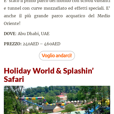
E’ stato il primo parco del mondo con scivoli vibranti
e tunnel con curve mozzafiato ed effetti speciali. E’
anche il più grande parco acquatico del Medio
Oriente!
DOVE
: Abu Dhabi, UAE
PREZZO:
240AED – 460AED
Holiday World & Splashin’
Safari