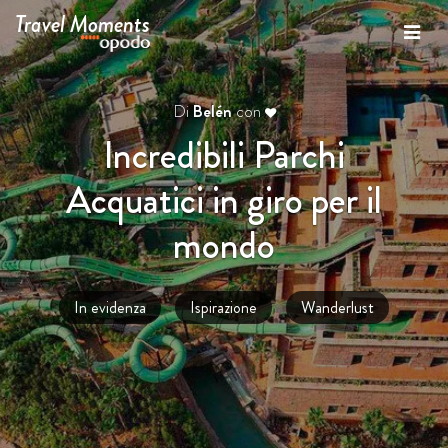
Travel Moments
Di
Belén
con
Incredibili Parchi
Acquatici in giro per il
mondo
In evidenza
Ispirazione
Wanderlust