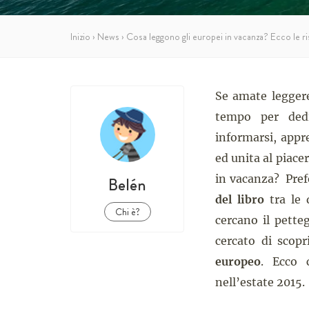
Inizio
›
News
›
Cosa leggono gli europei in vacanza? Ecco le r
Se amate legger
tempo per dedic
informarsi, appre
ed unita al piace
in vacanza? Pre
Belén
del libro
tra le 
Chi è?
cercano il pette
cercato di scopr
europeo
. Ecco 
nell’estate 2015.