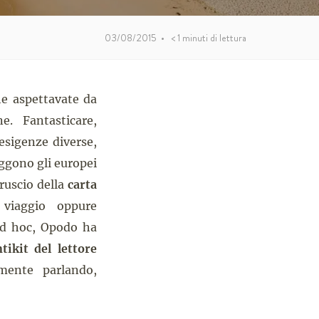
03/08/2015
•
< 1
minuti di lettura
e aspettavate da
e. Fantasticare,
esigenze diverse,
eggono gli europei
fruscio della
carta
i viaggio oppure
 ad hoc, Opodo ha
ntikit del lettore
mente parlando,