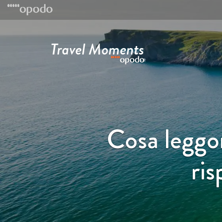
Travel Moments
Cosa leggon
ris