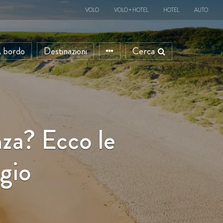
VOLO
VOLO + HOTEL
HOTEL
AUTO
 bordo
Destinazioni
Cerca
nza? Ecco le
ggio