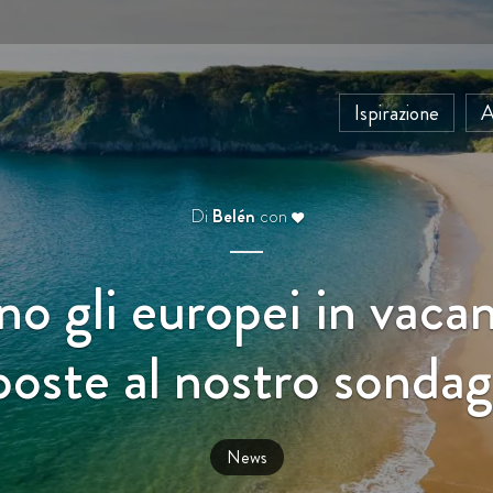
Ispirazione
A
Di
Belén
con
o gli europei in vaca
poste al nostro sonda
News