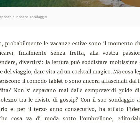
isposte al nostro sondaggio
e, probabilmente le vacanze estive sono il momento ch
arvi, finalmente senza fretta, alla vostra passion
ndere, divertirsi: la lettura può soddisfare moltissime 
re del viaggio, dare vita ad un cocktail magico. Ma cosa l
feriscono il comodo
tablet
o sono ancora affascinati dal 
dita? Non si separano mai dalle sempreverdi guide d
golezzo tra le riviste di gossip? Con il suo sondaggio
irlo e, per il terzo anno consecutivo, ha stilato
l’ide
che cosa va di moda sotto l’ombrellone, editorial