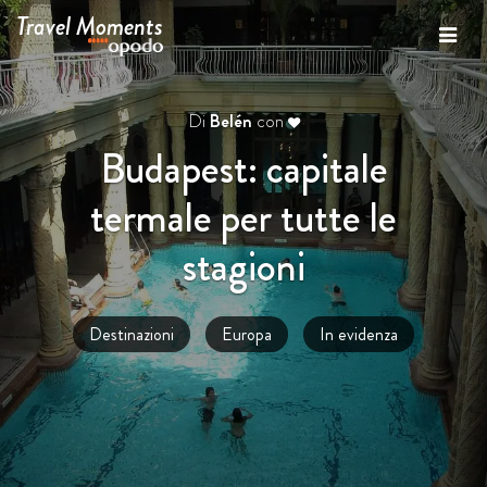
Travel Moments
Di
Belén
con
Budapest: capitale
termale per tutte le
stagioni
Destinazioni
Europa
In evidenza