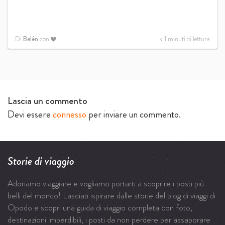
Di
Belén
con
< 1
minuti di lettura
Lascia un commento
Devi essere
connesso
per inviare un commento.
Storie di viaggio
Adoriamo viaggiare e vogliamo portarti a scoprire i posti più
belli del mondo! Lasciati ispirare dalle storie del blog di viaggi di
Opodo e scopri una guida di viaggio completa con foto,
destinazioni imperdibili, i posti da non perdere per assaporare