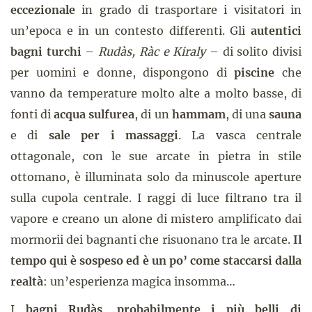
eccezionale
in grado di trasportare i visitatori in
un’epoca e in un contesto differenti. Gli
autentici
bagni turchi
–
Rudàs, Ràc e Kiraly
– di solito divisi
per uomini e donne, dispongono di
piscine
che
vanno da temperature molto alte a molto basse, di
fonti di
acqua sulfurea
, di un
hammam
, di una
sauna
e di
sale per i massaggi
. La vasca centrale
ottagonale, con le sue arcate in pietra in stile
ottomano, è illuminata solo da minuscole aperture
sulla cupola centrale. I raggi di luce filtrano tra il
vapore e creano un alone di mistero amplificato dai
mormorii dei bagnanti che risuonano tra le arcate.
Il
tempo qui è sospeso ed è un po’ come staccarsi dalla
realtà
: un’esperienza magica insomma…
I
bagni Rudàs
,
probabilmente i più belli di