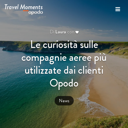
Travel Moments
Di
Laura
con
Le curiosità sulle
compagnie aeree più
utilizzate dai clienti
Opodo
News