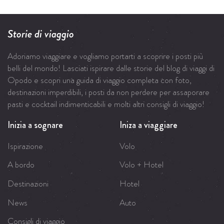
Storie di viaggio
Adoriamo viaggiare e vogliamo portarti a scoprire i posti più
belli del mondo! Lasciati ispirare dalle storie del blog di viaggi di
Opodo e scopri una guida di viaggio completa con foto,
destinazioni imperdibili, i posti da non perdere per assaporare
pasti e cocktail indimenticabili e molti altri consigli di viaggio!
Inizia a sognare
Iniza a viaggiare
Ispirazione
Volo
A bordo
Volo + Hotel
Destinazioni
Hotel
News
Auto
Consigli di viaggio