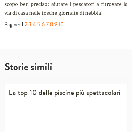
scopo ben preciso: aiutare i pescatori a ritrovare la
via di casa nelle fosche giornate di nebbia!
Pagine:
1
2
3
4
5
6
7
8
9
10
Storie simili
La top 10 delle piscine più spettacolari