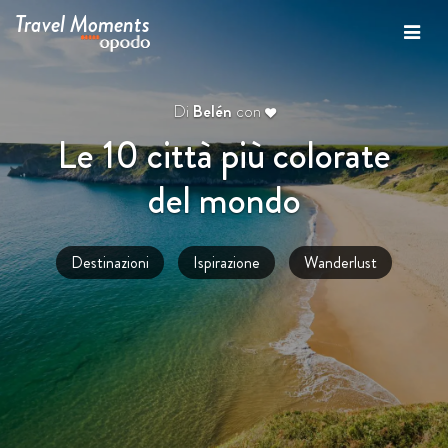
Travel Moments
Di
Belén
con
Le 10 città più colorate
del mondo
Destinazioni
Ispirazione
Wanderlust