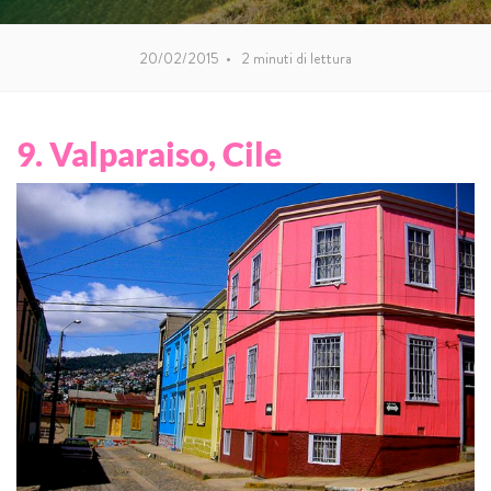
20/02/2015
•
2
minuti di lettura
9. Valparaiso, Cile