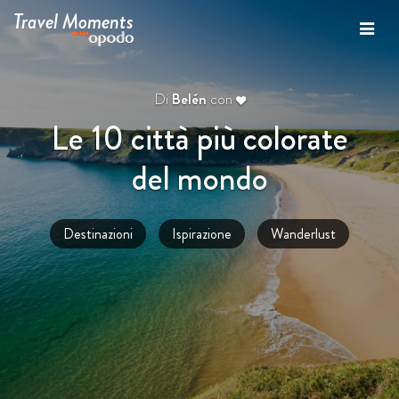
Travel Moments
Di
Belén
con
Le 10 città più colorate
del mondo
Destinazioni
Ispirazione
Wanderlust