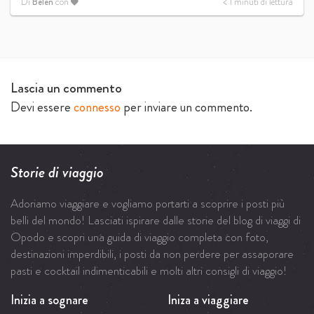
Di
Belén
con
< 1
minuti di lettura
Lascia un commento
Devi essere
connesso
per inviare un commento.
Storie di viaggio
Adoriamo viaggiare e vogliamo portarti a scoprire i posti più
belli del mondo! Lasciati ispirare dalle storie del blog di viaggi di
Opodo e scopri una guida di viaggio completa con foto,
destinazioni imperdibili, i posti da non perdere per assaporare
pasti e cocktail indimenticabili e molti altri consigli di viaggio!
Inizia a sognare
Iniza a viaggiare