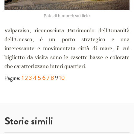
Foto di blmurch su flickr
Valparaiso, riconosciuta Patrimonio dell’Umanità
dell’Unesco, è un porto strategico e una
interessante e movimentata città di mare, il cui
biglietto da visita sono le casette basse e colorate
che caratterizzano interi quartieri.
Pagine:
1
2
3
4
5
6
7
8
9
10
Storie simili