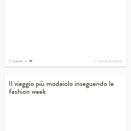
Di
Laura
con
2
minuti di lettura
Il viaggio più modaiolo inseguendo le
fashion week