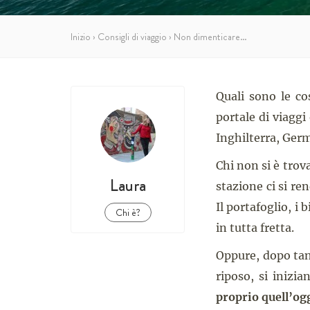
Inizio
›
Consigli di viaggio
›
Non dimenticare…
Quali sono le c
portale di viagg
Inghilterra, Germ
Chi non si è trov
Laura
stazione ci si re
Il portafoglio, i 
Chi è?
in tutta fretta.
Oppure, dopo tant
riposo, si inizia
proprio quell’og