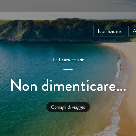
Ispirazione
A
Di
Laura
con
Non dimenticare…
Consigli di viaggio