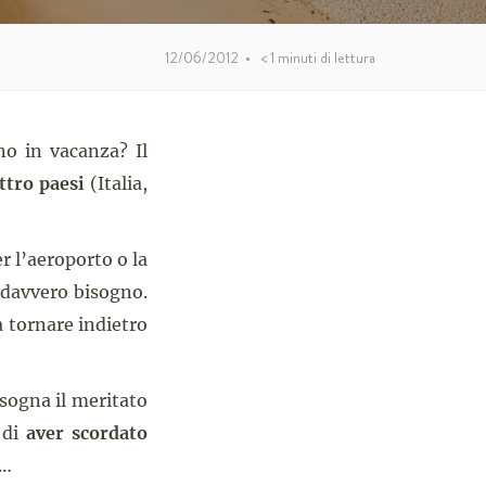
12/06/2012
•
< 1
minuti di lettura
o in vacanza? Il
ttro paesi
(Italia,
r l’aeroporto o la
a davvero bisogno.
 a tornare indietro
 sogna il meritato
e di
aver scordato
e…