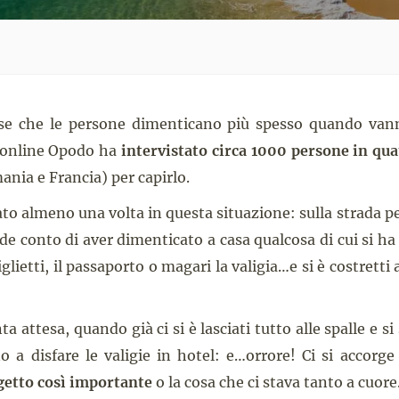
ose che le persone dimenticano più spesso quando vann
i online Opodo ha
intervistato circa 1000 persone in qua
ania e Francia) per capirlo.
ato almeno una volta in questa situazione: sulla strada pe
nde conto di aver dimenticato a casa qualcosa di cui si h
biglietti, il passaporto o magari la valigia…e si è costretti
a attesa, quando già ci si è lasciati tutto alle spalle e si
no a disfare le valigie in hotel: e…orrore! Ci si accorg
getto così importante
o la cosa che ci stava tanto a cuor