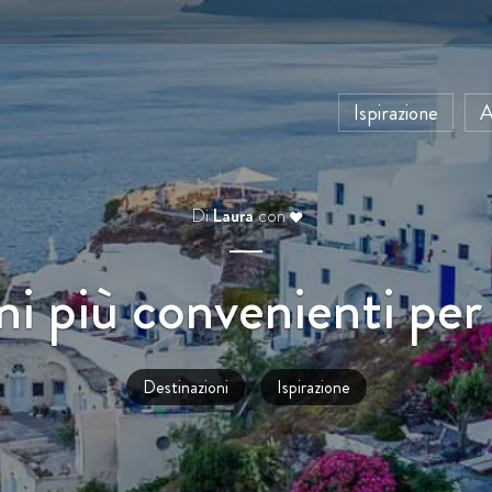
Ispirazione
A
Di
Laura
con
ni più convenienti per
Destinazioni
Ispirazione