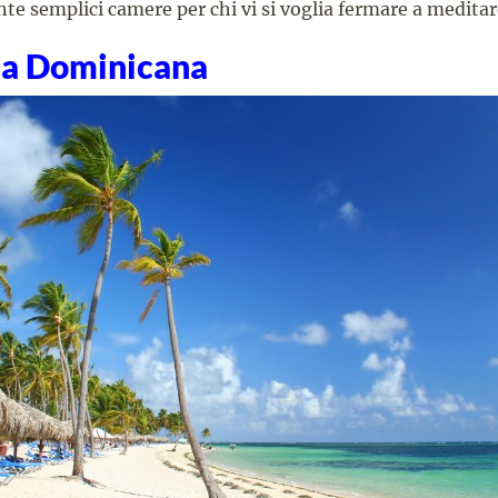
te semplici camere per chi vi si voglia fermare a meditar
ca Dominicana