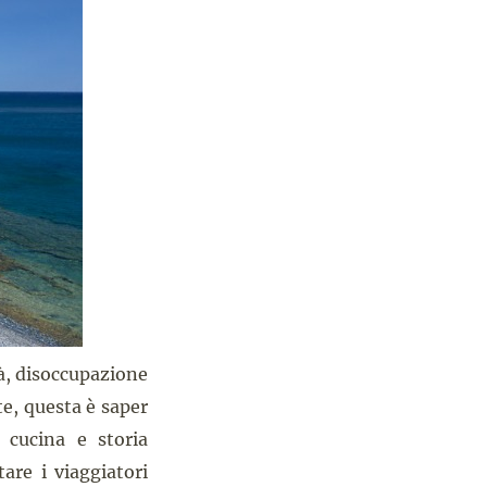
tà, disoccupazione
te, questa è saper
a cucina e storia
are i viaggiatori