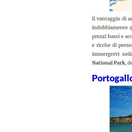
Il vantaggio di a
indubbiamente que
prezzi bassi e ac
e ricche di pers
immergervi nell
National Park
, d
Portogall