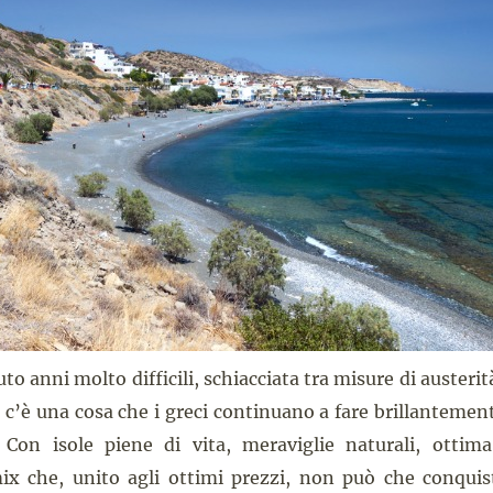
uto anni molto difficili, schiacciata tra misure di austeri
 c’è una cosa che i greci continuano a fare brillantemen
i. Con isole piene di vita, meraviglie naturali, ottim
ix che, unito agli ottimi prezzi, non può che conquist