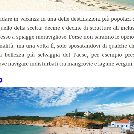
ndare in vacanza in una delle destinazioni più popolari di
llo della scelta: decine e decine di strutture all inclu
cesso a spiagge meravigliose. Forse non saranno le opzio
onalità, ma una volta lì, solo sposatandovi di qualche c
a bellezza più selvaggia del Paese, per esempio pr
ove navigare indisturbati tra mangrovie e lagune vergini.
o