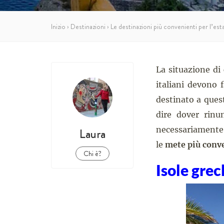
Inizio
›
Destinazioni
›
Le destinazioni più convenienti per l’es
La situazione di
italiani devono 
destinato a ques
dire dover rinun
necessariamente p
Laura
le
mete più conve
Chi è?
Isole grec