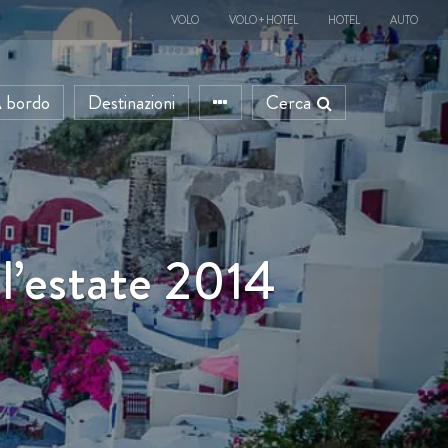
VOLO
VOLO + HOTEL
HOTEL
AUTO
 bordo
Destinazioni
Cerca
 l’estate 2014