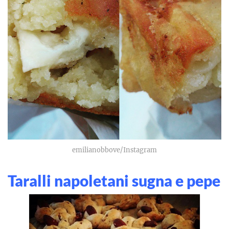
emilianobbove/Instagram
Taralli napoletani sugna e pepe