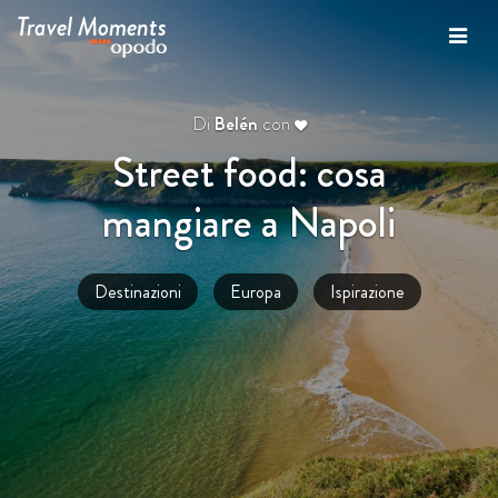
Travel Moments
Di
Belén
con
Street food: cosa
mangiare a Napoli
Destinazioni
Europa
Ispirazione