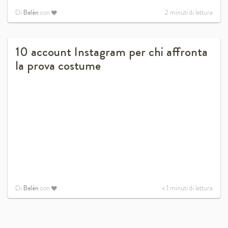
Di
Belén
con
2
minuti di lettura
10 account Instagram per chi affronta
la prova costume
Di
Belén
con
< 1
minuti di lettura