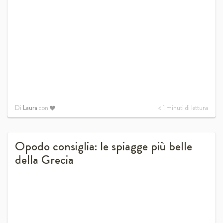
Di
Laura
con
< 1
minuti di lettura
Opodo consiglia: le spiagge più belle
della Grecia