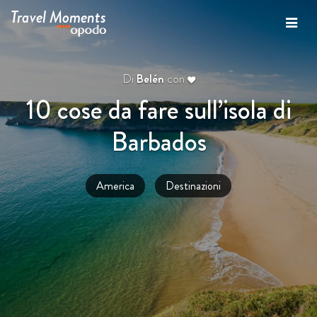
Travel Moments
Di
Belén
con
10 cose da fare sull’isola di
Barbados
America
Destinazioni