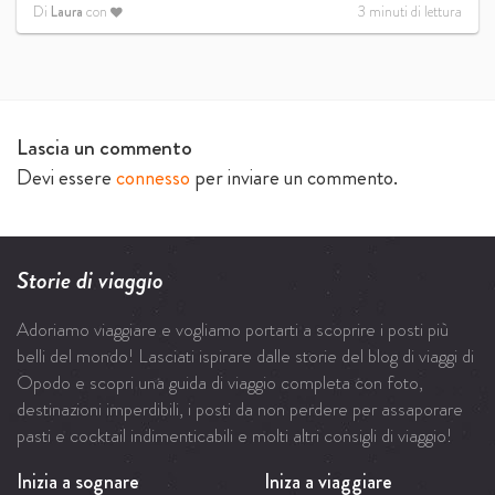
Di
Laura
con
3
minuti di lettura
Lascia un commento
Devi essere
connesso
per inviare un commento.
Storie di viaggio
Adoriamo viaggiare e vogliamo portarti a scoprire i posti più
belli del mondo! Lasciati ispirare dalle storie del blog di viaggi di
Opodo e scopri una guida di viaggio completa con foto,
destinazioni imperdibili, i posti da non perdere per assaporare
pasti e cocktail indimenticabili e molti altri consigli di viaggio!
Inizia a sognare
Iniza a viaggiare