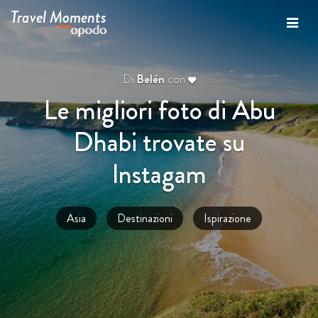
Travel Moments
Di
Belén
con
Le migliori foto di Abu
Dhabi trovate su
Instagam
Asia
Destinazioni
Ispirazione