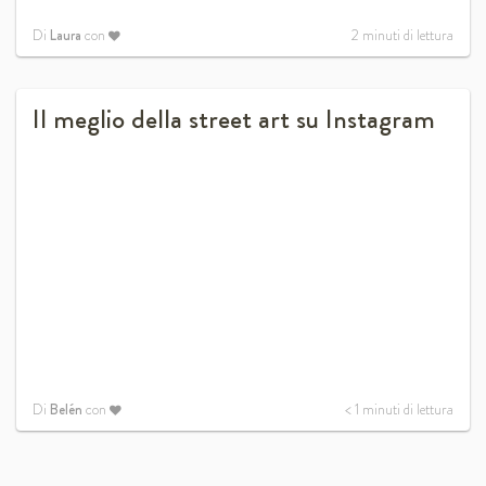
Di
Laura
con
2
minuti di lettura
Il meglio della street art su Instagram
Di
Belén
con
< 1
minuti di lettura