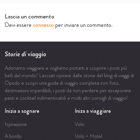
Lascia un commento
Devi essere
connesso
per inviare un commento.
Storie di viaggio
Adoriamo viaggiare e vogliamo portarti a scoprire i posti più
belli del mondo! Lasciati ispirare dalle storie del blog di viaggi di
Opodo e scopri una guida di viaggio completa con foto,
destinazioni imperdibili, i posti da non perdere per assaporare
pasti e cocktail indimenticabili e molti altri consigli di viaggio!
Inizia a sognare
Iniza a viaggiare
Ispirazione
Volo
A bordo
Volo + Hotel