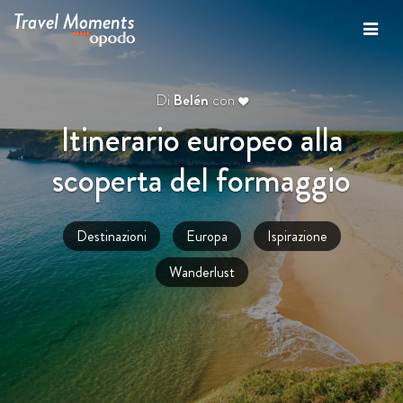
Travel Moments
Di
Belén
con
Itinerario europeo alla
scoperta del formaggio
Destinazioni
Europa
Ispirazione
Wanderlust