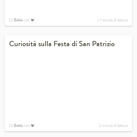
Di
Belén
con
< 1
minuti di lettura
Curiosità sulla Festa di San Patrizio
Di
Belén
con
2
minuti di lettura