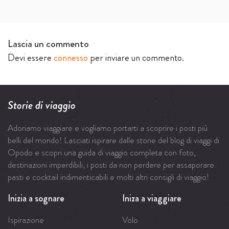
Lascia un commento
Devi essere
connesso
per inviare un commento.
Storie di viaggio
Adoriamo viaggiare e vogliamo portarti a scoprire i posti più
belli del mondo! Lasciati ispirare dalle storie del blog di viaggi di
Opodo e scopri una guida di viaggio completa con foto,
destinazioni imperdibili, i posti da non perdere per assaporare
pasti e cocktail indimenticabili e molti altri consigli di viaggio!
Inizia a sognare
Iniza a viaggiare
Ispirazione
Volo