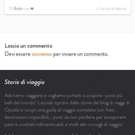
Di
Belén
con
< 1
minuti di lettura
Lascia un commento
Devi essere
connesso
per inviare un commento.
Storie di viaggio
Adoriamo viaggiare e vogliamo portarti a scoprire i posti più
belli del mondo! Lasciati ispirare dalle storie del blog di viaggi di
Opodo e scopri una guida di viaggio completa con foto,
destinazioni imperdibili, i posti da non perdere per assaporare
pasti e cocktail indimenticabili e molti altri consigli di viaggio!