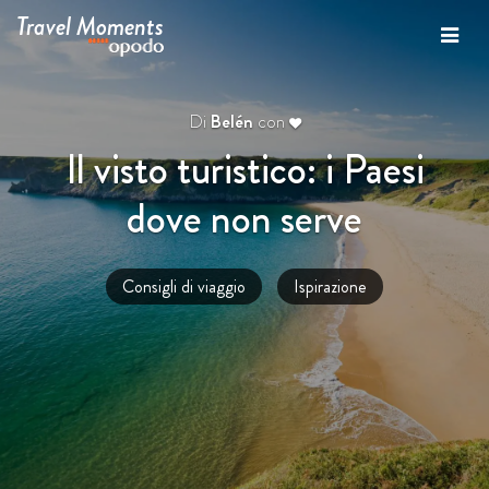
Travel Moments
Di
Belén
con
Il visto turistico: i Paesi
dove non serve
Consigli di viaggio
Ispirazione