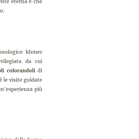
mente eterna e che
o.
heologico khmer
vilegiata da cui
li colorandoli
di
 le visite guidate
un’esperienza più