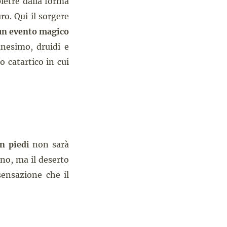
ietre dalla forma
o. Qui il sorgere
un evento magico
anesimo, druidi e
o catartico in cui
n piedi
non sarà
ano, ma il deserto
sensazione che il