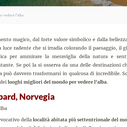
er vedere l’alba
nto magico, dal forte valore simbolico e dalla bellezza 
a luce radente che si irradia colorando il paesaggio, il 
ica per ammirare la meraviglia della natura e sent
stante. Se poi la si osserva da una delle destinazioni c
a può davvero trasformarsi in qualcosa di incredibile. S
 dei
luoghi migliori del mondo per vedere l’alba
.
lbard, Norvegia
evocativo della
località abitata più settentrionale del m