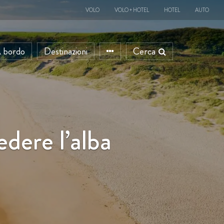
VOLO
VOLO + HOTEL
HOTEL
AUTO
 bordo
Destinazioni
Cerca
edere l’alba