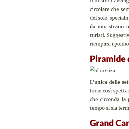
Il mistero avvolg
circolare che sem
del sole, special
da uno strano m
turisti. Suggesti
riempirsi i polmon
Piramide d
L’
unica delle se
forse così spetta
che circonda la 
tempo si sia fer
Grand Can