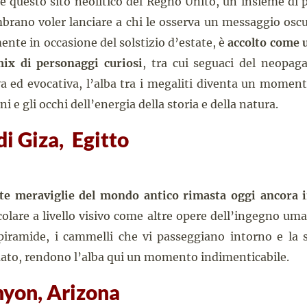
e questo sito neolitico del Regno Unito, un insieme di p
brano voler lanciare a chi le osserva un messaggio oscur
mente in occasione del solstizio d’estate, è
accolto come 
ix di personaggi curiosi
, tra cui seguaci del neopag
va ed evocativa, l’alba tra i megaliti diventa un moment
i e gli occhi dell’energia della storia e della natura.
i Giza, Egitto
tte meraviglie del mondo antico rimasta oggi ancora i
colare a livello visivo come altre opere dell’ingegno um
piramide, i cammelli che vi passeggiano intorno e la 
mato, rendono l’alba qui un momento indimenticabile.
yon, Arizona