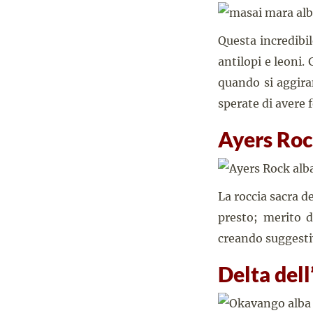
Questa incredibi
antilopi e leoni. 
quando si aggiran
sperate di avere 
Ayers Ro
La roccia sacra d
presto; merito d
creando suggestivi
Delta del