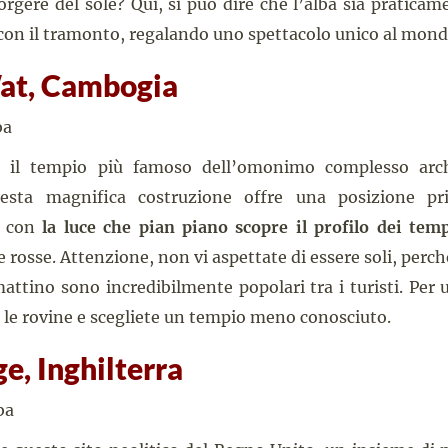
orgere del sole? Qui, si può dire che l’alba sia pratica
 con il tramonto, regalando uno spettacolo unico al mond
at, Cambogia
 il tempio più famoso dell’omonimo complesso arc
sta magnifica costruzione offre una posizione pri
, con
la luce che pian piano scopre il profilo dei temp
e rosse. Attenzione, non vi aspettate di essere soli, perchè
attino sono incredibilmente popolari tra i turisti. Per 
 le rovine e scegliete un tempio meno conosciuto.
e, Inghilterra