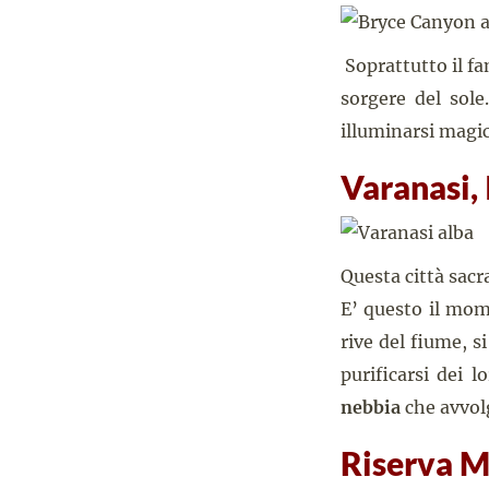
Soprattutto il 
sorgere del sole
illuminarsi magi
Varanasi, 
Questa città sacr
E’ questo il mome
rive del fiume, s
purificarsi dei l
nebbia
che avvol
Riserva M