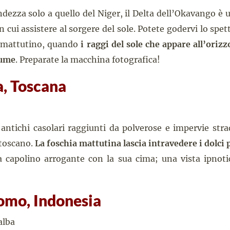
ezza solo a quello del Niger, il Delta dell’Okavango è u
n cui assistere al sorgere del sole. Potete godervi lo sp
i mattutino, quando
i raggi del sole che appare all’orizz
iume
. Preparate la macchina fotografica!
a, Toscana
i, antichi casolari raggiunti da polverose e impervie st
 toscano.
La foschia mattutina lascia intravedere i dolci p
 capolino arrogante con la sua cima; una vista ipnotic
omo, Indonesia