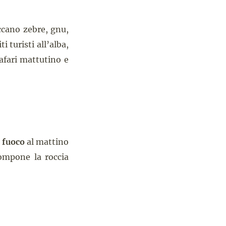
iccano zebre, gnu,
i turisti all’alba,
afari mattutino e
 fuoco
al mattino
compone la roccia