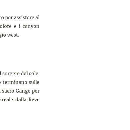
to per assistere al
colore e i canyon
gio west.
 sorgere del sole.
e terminano sulle
el sacro Gange per
reale dalla lieve