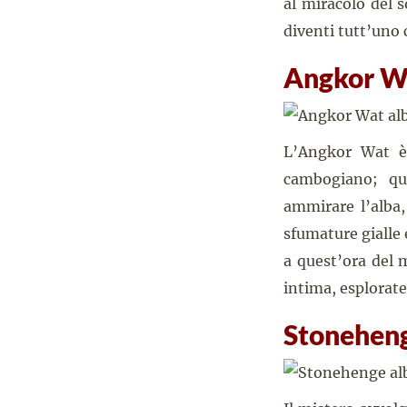
al miracolo del s
diventi tutt’uno
Angkor W
L’Angkor Wat è
cambogiano; que
ammirare l’alba
sfumature gialle 
a quest’ora del m
intima, esplorate
Stoneheng