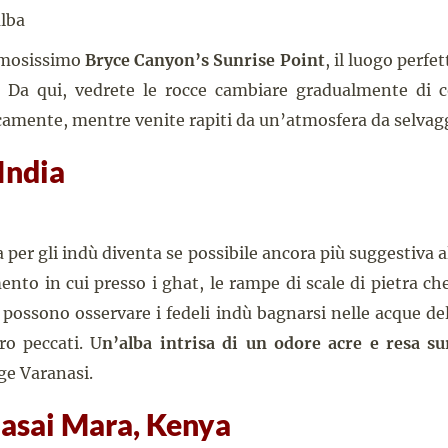
famosissimo
Bryce Canyon’s Sunrise Point
, il luogo perfet
. Da qui, vedrete le rocce cambiare gradualmente di 
camente, mentre venite rapiti da un’atmosfera da selvag
India
a per gli indù diventa se possibile ancora più suggestiva al
nto in cui presso i ghat, le rampe di scale di pietra ch
i possono osservare i fedeli indù bagnarsi nelle acque d
oro peccati. U
n’alba intrisa di un odore acre e resa sur
ge Varanasi.
asai Mara, Kenya