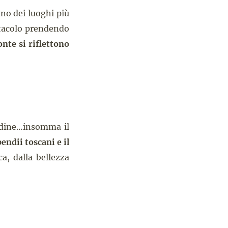
no dei luoghi più
ettacolo prendendo
onte si riflettono
radine…insomma il
endii toscani e il
a, dalla bellezza