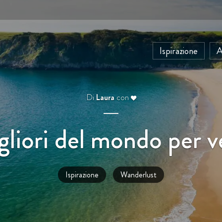
Ispirazione
A
Di
Laura
con
gliori del mondo per v
Ispirazione
Wanderlust