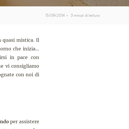
15/09/2014
•
3
minuti di lettura
quasi mistica. Il
giorno che inizia…
irsi in pace con
he vi consigliamo
ognate con noi di
ondo
per assistere