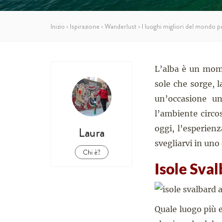
Inizio
›
Ispirazione
›
Wanderlust
›
I luoghi migliori del mondo p
L’alba è un mome
sole che sorge, l
un’occasione un
l’ambiente circo
oggi, l’esperienz
Laura
svegliarvi in uno
Chi è?
Isole Sva
Quale luogo più 